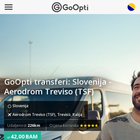
GoOpti transferi: Slovenija -
Aerodrom Treviso (TSF)
Slovenija
Aerodrom Treviso (TSF), Treviso, Italija
Udaljenost
226km
Ocjena korisnika
42,00 BAM
od