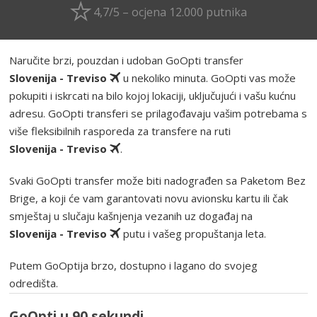
4,7/5 – ocjena 12.000 putnika
Naručite brzi, pouzdan i udoban GoOpti transfer
Slovenija - Treviso
u nekoliko minuta. GoOpti vas može
pokupiti i iskrcati na bilo kojoj lokaciji, uključujući i vašu kućnu
adresu. GoOpti transferi se prilagođavaju vašim potrebama s
više fleksibilnih rasporeda za transfere na ruti
Slovenija - Treviso
.
Svaki GoOpti transfer može biti nadograđen sa Paketom Bez
Brige, a koji će vam garantovati novu avionsku kartu ili čak
smještaj u slučaju kašnjenja vezanih uz događaj na
Slovenija - Treviso
putu i vašeg propuštanja leta.
Putem GoOptija brzo, dostupno i lagano do svojeg
odredišta.
GoOpti u 90 sekundi