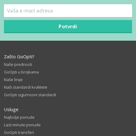
Potvrdi
Zašto GoOpti?
Naše prednosti
GoOpti u brojkama
Naše linije
Naši standardi kvalitete
GoOpti sigurnosni standardi
Usluge
Najbolje ponude
Last minute ponude
GoOpti transferi