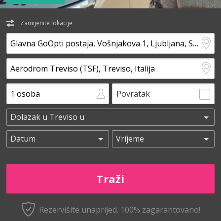
Zamijenite lokacije
Povratak
Rezervišite unaprijed.
100% zagarantovano!