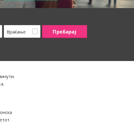
Враќање
минути.
а.
ионска
етот.