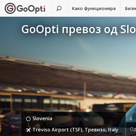
Како функционира
Биз
GoOpti превоз од Slov
Slovenia
Од
Treviso Airport (TSF), Тревизо, Italy