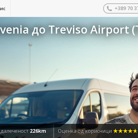
+389 70 3
нис
enia до Treviso Airport (
далеченост
226km
Оценка од корисници