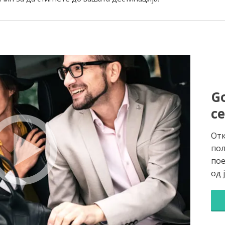
Go
с
Отк
пол
пое
од 