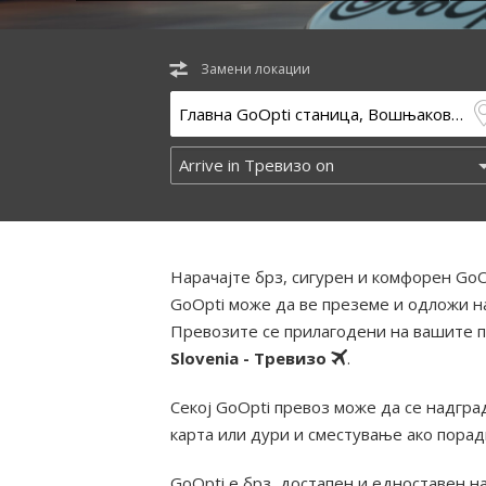
Замени локации
Нарачајте брз, сигурен и комфорен GoO
GoOpti може да ве преземе и одложи на
Превозите се прилагодени на вашите п
Slovenia - Тревизо
.
Секој GoOpti превоз може да се надград
карта или дури и сместување ако пора
GoOpti е брз, достапен и едноставен н