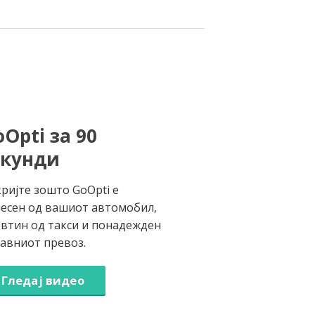
Opti за 90
екунди
ријте зошто GoOpti е
есен од вашиот автомобил,
втин од такси и понадежден
јавниот превоз.
Гледај видео