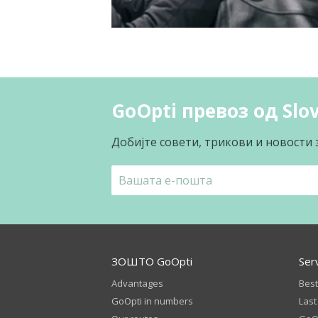
GoOpti превоз од Slov
Добијте совети, трикови и новости 
ЗОШТО GoOpti
Ser
Advantages
Best
GoOpti in numbers
Last