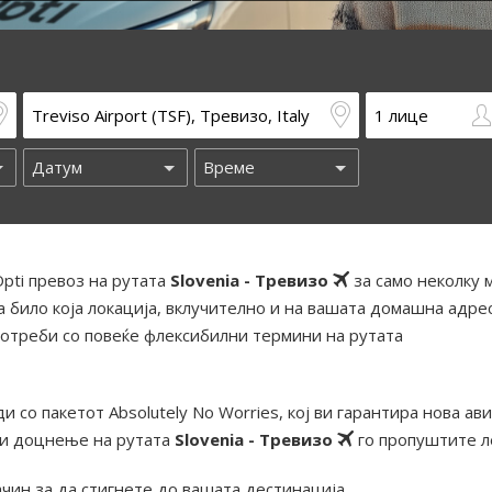
pti превоз на рутата
Slovenia - Тревизо
за само неколку 
 било која локација, вклучително и на вашата домашна адрес
отреби со повеќе флексибилни термини на рутата
и со пакетот Absolutely No Worries, кој ви гарантира нова ав
ди доцнење на рутата
Slovenia - Тревизо
го пропуштите л
ачин за да стигнете до вашата дестинација.