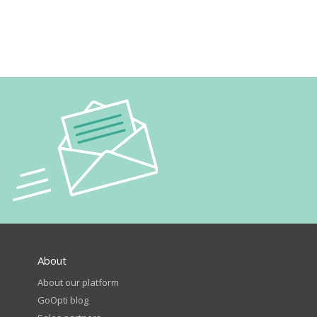
About
About our platform
GoOpti blog