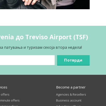
enia до Treviso Airport (TSF)
за патувања и туризам секоја втора недела!
Потврди
vices
Become a partner
 offers
Agencies & Resellers
 minute offers
Business account