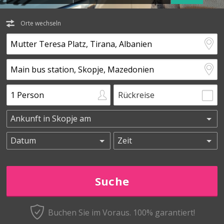
Orte wechseln
Rückreise
Buchen Sie im Voraus.
100% garantiert!