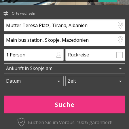
Orte wechseln
Rückreise
Buchen Sie im Voraus.
100% garantiert!