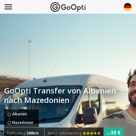
GoOpti Transfer von Albanien
nach Mazedonien
Albanien
Mazedonien
35 €
Entfernung
290km
Benutzerbewertung
ab