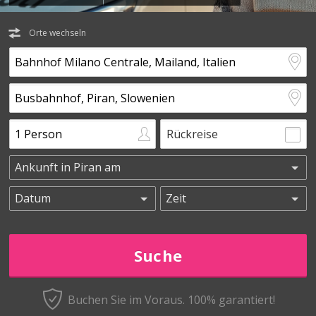
Orte wechseln
Rückreise
Buchen Sie im Voraus.
100% garantiert!