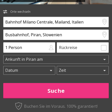
Orte wechseln
Rückreise
Buchen Sie im Voraus.
100% garantiert!