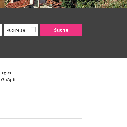
Rückreise
enigen
e GoOpti-