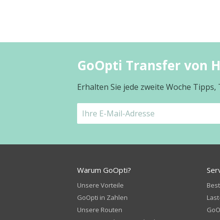
GoOpti Transfer von
Erhalten Sie jede zweite Woche Tipps,
Warum GoOpti?
Ser
Unsere Vorteile
Bes
GoOpti in Zahlen
Last
Unsere Routen
GoOp