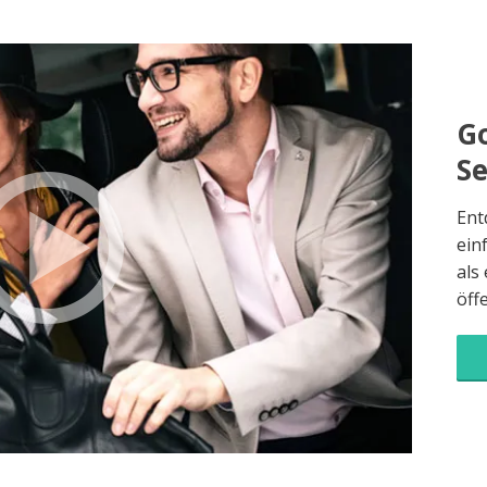
Go
S
Ent
ein
als
öff