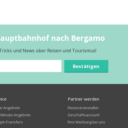
 Hauptbahnhof nach Bergamo
 Tricks und News über Reisen und Tourismus!
Bestätigen
vice
Partner werden
te Angebote
Reiseveranstalter
-Minute-Angebote
Geschäftsaccount
ti-Transfers
Ihre Werbung bei uns