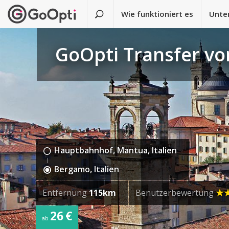
Wie funktioniert es
Unte
GoOpti Transfer v
Hauptbahnhof, Mantua, Italien
Bergamo, Italien
Entfernung
115km
Benutzerbewertung
26 €
ab