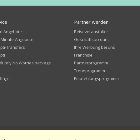
vice
Partner werden
te Angebote
Reiseveranstalter
-Minute-Angebote
Geschäftsaccount
ti-Transfers
Ihre Werbung bei uns
pti
Franchise
lutely No Worries package
Partnerprogramm
e
Treueprogramm
gflüge
Empfehlungsprogramm
 Geschäftsbedingungen
Datenschutz
Bewerten Sie uns und erhalten Sie e