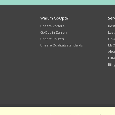
Warum GoOpti?
Ser
Unsere Vorteile
Bes
GoOpti in Zahlen
Last
Unsere Routen
GoOp
Unsere Qualitätsstandards
MyO
Abso
Hilf
Billi
© 2026
GoOpti International
Allgemeine