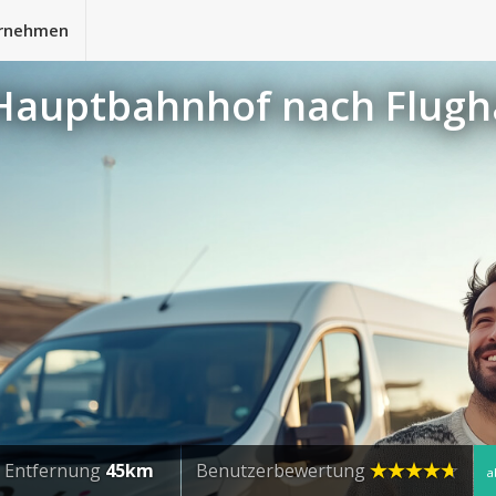
rnehmen
 Hauptbahnhof nach Flugh
Entfernung
45km
Benutzerbewertung