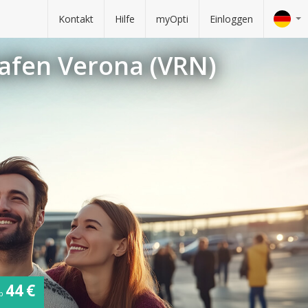
Kontakt
Hilfe
myOpti
Einloggen
afen Verona (VRN)
44 €
ab