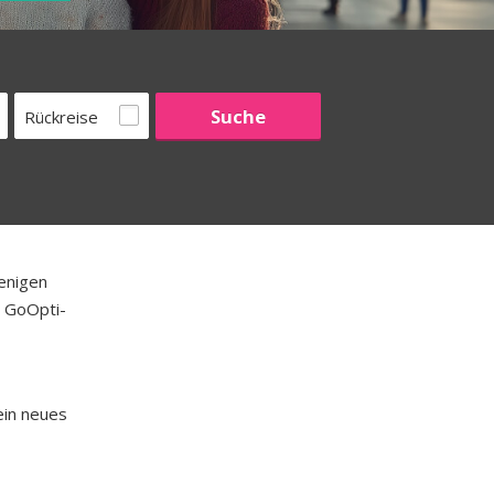
Rückreise
enigen
e GoOpti-
ein neues