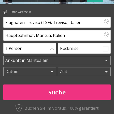
Orte wechseln
Rückreise
Buchen Sie im Voraus.
100% garantiert!