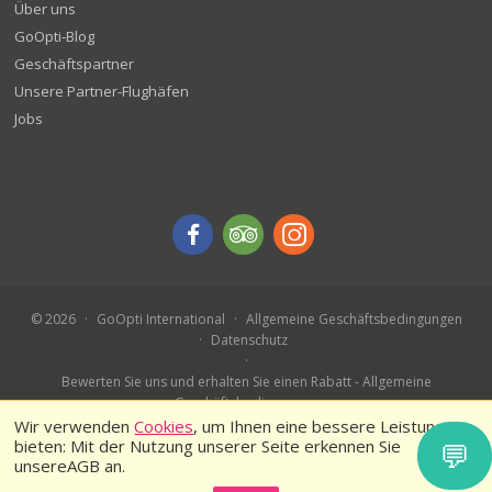
Über uns
GoOpti-Blog
Geschäftspartner
Unsere Partner-Flughäfen
Jobs
© 2026
GoOpti International
Allgemeine Geschäftsbedingungen
Datenschutz
Bewerten Sie uns und erhalten Sie einen Rabatt - Allgemeine
Geschäftsbedingungen
Buchen Sie im Voraus – Teilnahmebedingungen
Wir verwenden
Cookies
, um Ihnen eine bessere Leistung zu
bieten: Mit der Nutzung unserer Seite erkennen Sie
💬
unsereAGB an.