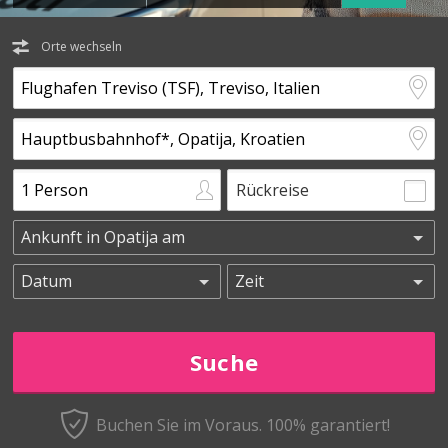
Orte wechseln
Rückreise
Buchen Sie im Voraus.
100% garantiert!