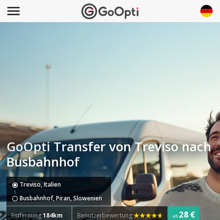
GoOpti Transfer von Treviso nach
Busbahnhof
Treviso, Italien
Busbahnhof, Piran, Slowenien
28 €
Entfernung
184km
Benutzerbewertung
ab