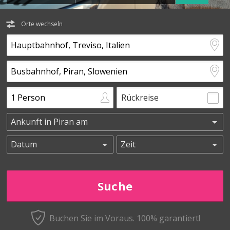
Orte wechseln
Rückreise
Buchen Sie im Voraus.
100% garantiert!