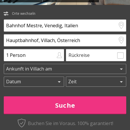
Orte wechseln
Rückreise
Buchen Sie im Voraus.
100% garantiert!