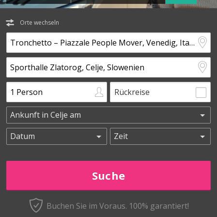
Orte wechseln
Rückreise
Buchen Sie im Voraus.
100% garantiert!