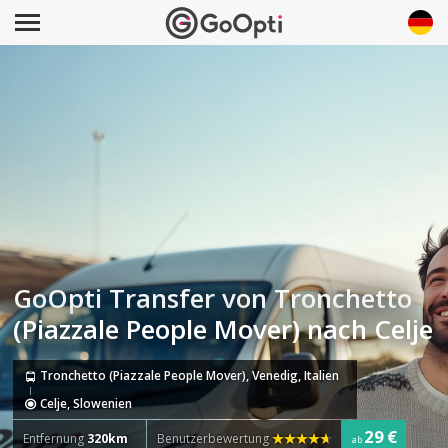
GoOpti Transfer von Tronchetto
(Piazzale People Mover) nach Celje
Tronchetto (Piazzale People Mover), Venedig, Italien
Celje, Slowenien
29 €
Entfernung
320km
Benutzerbewertung
ab