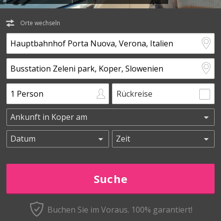
Orte wechseln
Rückreise
Buchen Sie im Voraus.
100% garantiert!