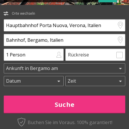
Orte wechseln
Rückreise
Buchen Sie im Voraus.
100% garantiert!