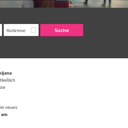
Rückreise
bljana
ließlich
ute
ein neues
t am