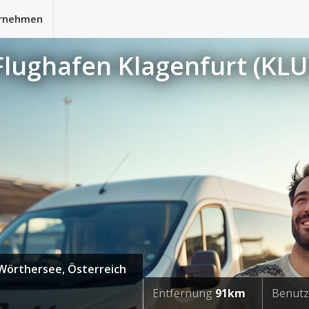
rnehmen
Flughafen Klagenfurt (KLU
 Wörthersee, Österreich
Entfernung
91km
Benut