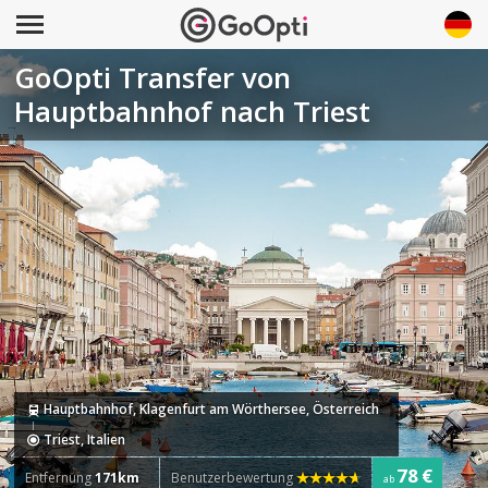
GoOpti Transfer von
Hauptbahnhof nach Triest
Hauptbahnhof, Klagenfurt am Wörthersee, Österreich
Triest, Italien
78 €
Entfernung
171km
Benutzerbewertung
ab