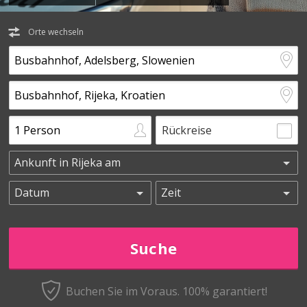
Orte wechseln
Rückreise
Buchen Sie im Voraus.
100% garantiert!