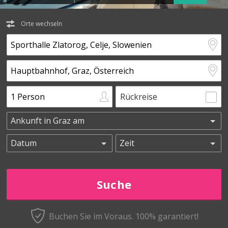
Orte wechseln
Rückreise
Buchen Sie im Voraus.
100% garantiert!