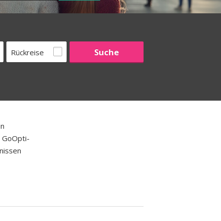
Rückreise
en
e GoOpti-
nissen