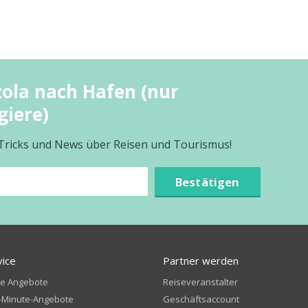
zola nach Hafen (nur
giere)
 Tricks und News über Reisen und Tourismus!
Bestätigen
vice
Partner werden
te Angebote
Reiseveranstalter
-Minute-Angebote
Geschäftsaccount