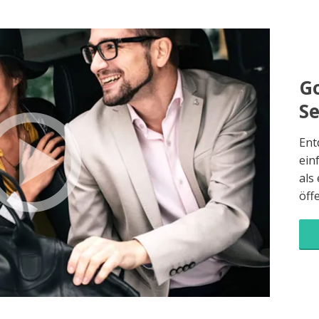
Go
S
Ent
ein
als
öff