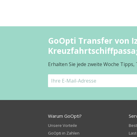
GoOpti Transfer von I
Kreuzfahrtschiffpassa
Erhalten Sie jede zweite Woche Tipps,
Warum GoOpti?
Ser
Unsere Vorteile
Bes
GoOpti in Zahlen
Last