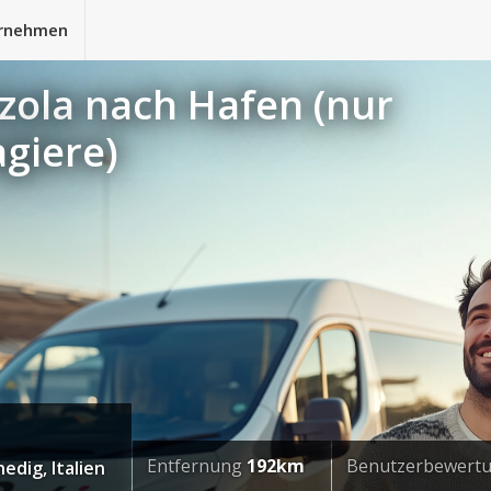
rnehmen
zola nach Hafen (nur
agiere)
Entfernung
192km
Benutzerbewert
edig, Italien