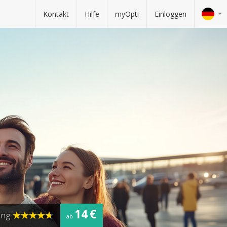
Kontakt
Hilfe
myOpti
Einloggen
14 €
ung
ab