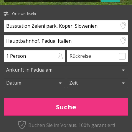
Orte wechseln
Rückreise
Buchen Sie im Voraus.
100% garantiert!