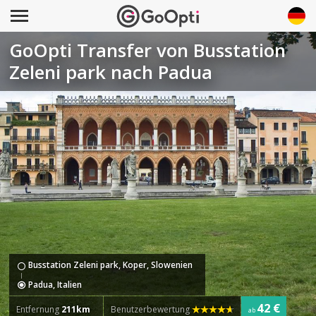
GoOpti Transfer von Busstation
Zeleni park nach Padua
Busstation Zeleni park, Koper, Slowenien
Padua, Italien
42 €
Entfernung
211km
Benutzerbewertung
ab