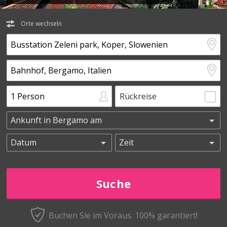
Orte wechseln
Rückreise
Buchen Sie im Voraus.
100% garantiert!