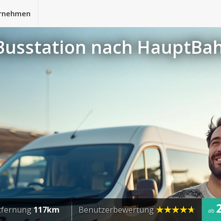
rnehmen
Busstation nach HauptBah
tfernung
117km
Benutzerbewertung
ab