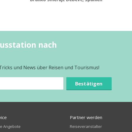
usstation nach
 Tricks und News über Reisen und Tourismus!
Bestätigen
vice
Partner werden
te Angebote
Reiseveranstalter