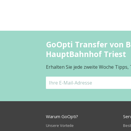
GoOpti Transfer von B
HauptBahnhof Triest
Erhalten Sie jede zweite Woche Tipps,
Warum GoOpti?
Ser
Unsere Vorteile
Bes