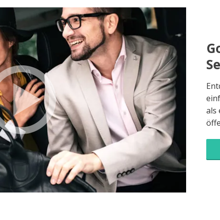
Go
S
Ent
ein
als
öff