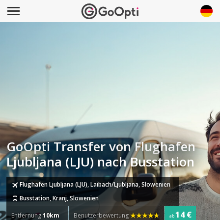
GoOpti Transfer von Flughafen
Ljubljana (LJU) nach Busstation
Flughafen Ljubljana (LJU), Laibach/Ljubljana, Slowenien
Busstation, Kranj, Slowenien
14 €
Entfernung
10km
Benutzerbewertung
ab