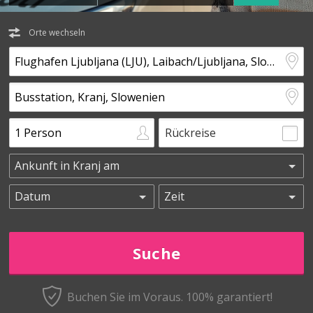
Orte wechseln
Rückreise
Buchen Sie im Voraus.
100% garantiert!