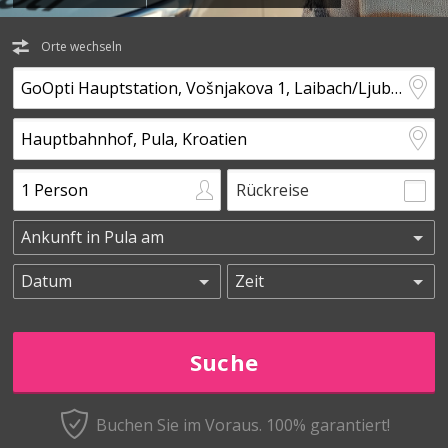
Orte wechseln
Rückreise
Buchen Sie im Voraus.
100% garantiert!