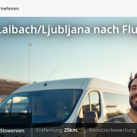
rnehmen
Laibach/Ljubljana nach Fl
Entfernung
25km
Benutzerbewertung
, Slowenien