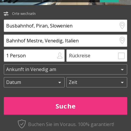
Orte wechseln
Rückreise
Buchen Sie im Voraus.
100% garantiert!