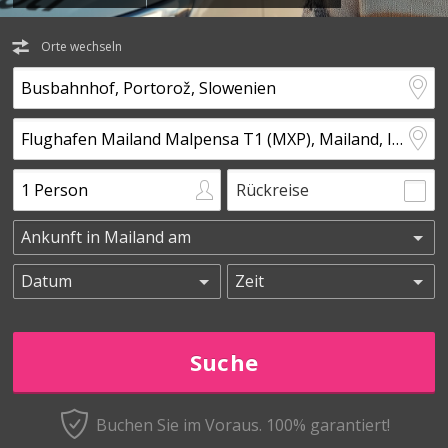
Orte wechseln
Rückreise
Buchen Sie im Voraus.
100% garantiert!