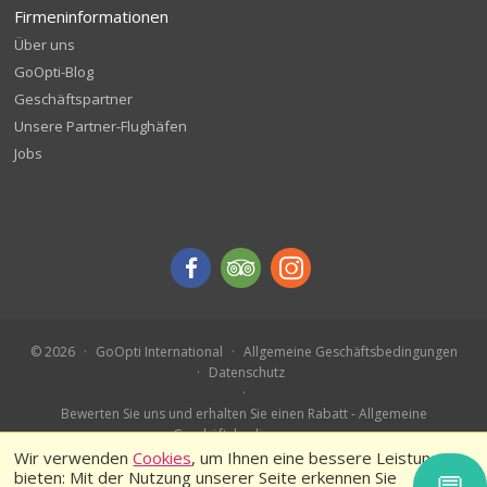
Firmeninformationen
Über uns
GoOpti-Blog
Geschäftspartner
Unsere Partner-Flughäfen
Jobs
© 2026
GoOpti International
Allgemeine Geschäftsbedingungen
Datenschutz
Bewerten Sie uns und erhalten Sie einen Rabatt - Allgemeine
Geschäftsbedingungen
Buchen Sie im Voraus – Teilnahmebedingungen
Wir verwenden
Cookies
, um Ihnen eine bessere Leistung zu
bieten: Mit der Nutzung unserer Seite erkennen Sie