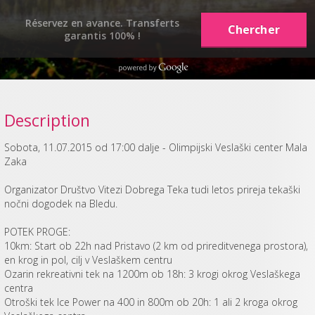
Réservez en avance. Transferts
garantis 100% !
Description
Sobota, 11.07.2015 od 17:00 dalje - Olimpijski Veslaški center Mala
Zaka
Organizator Društvo Vitezi Dobrega Teka tudi letos prireja tekaški
nočni dogodek na Bledu.
POTEK PROGE:
10km: Start ob 22h nad Pristavo (2 km od prireditvenega prostora),
en krog in pol, cilj v Veslaškem centru
Ozarin rekreativni tek na 1200m ob 18h: 3 krogi okrog Veslaškega
centra
Otroški tek Ice Power na 400 in 800m ob 20h: 1 ali 2 kroga okrog