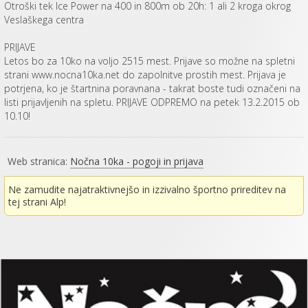
Otroški tek Ice Power na 400 in 800m ob 20h: 1 ali 2 kroga okrog
Veslaškega centra
PRIJAVE
Letos bo za 10ko na voljo 2515 mest. Prijave so možne na spletni
strani www.nocna10ka.net do zapolnitve prostih mest. Prijava je
potrjena, ko je štartnina poravnana - takrat boste tudi označeni na
listi prijavljenih na spletu. PRIJAVE ODPREMO na petek 13.2.2015 ob
10.10!
Web stranica:
Nočna 10ka - pogoji in prijava
Ne zamudite najatraktivnejšo in izzivalno športno prireditev na
tej strani Alp!