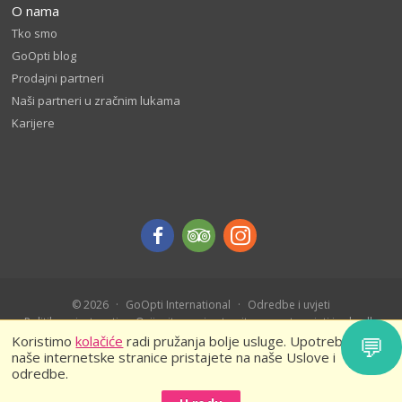
O nama
Tko smo
GoOpti blog
Prodajni partneri
Naši partneri u zračnim lukama
Karijere
© 2026
GoOpti International
Odredbe i uvjeti
Politika privatnosti
Ocijenite nas i ostvarite popust - uvjeti i odredbe
💬
Rezerviši unaprijed – pravila i uslovi
Koristimo
kolačiće
radi pružanja bolje usluge. Upotrebom
naše internetske stranice pristajete na naše Uslove i
odredbe.