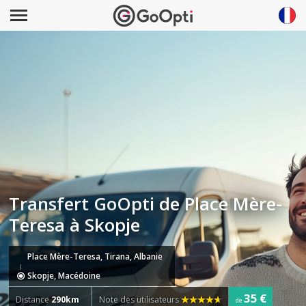
Transfert GoOpti de Place Mère-
Teresa à Skopje
Place Mère-Teresa, Tirana, Albanie
Skopje, Macédoine
35 €
Distance
290km
Note des utilisateurs
de