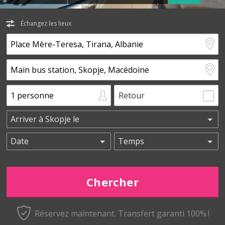
Échangez les lieux
Retour
Réservez maintenant.
Transfert garanti 100% !