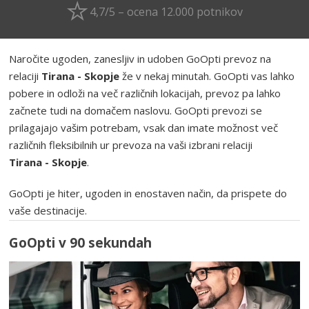
4,7/5 – ocena 12.000 potnikov
Naročite ugoden, zanesljiv in udoben GoOpti prevoz na
relaciji
Tirana - Skopje
že v nekaj minutah. GoOpti vas lahko
pobere in odloži na več različnih lokacijah, prevoz pa lahko
začnete tudi na domačem naslovu. GoOpti prevozi se
prilagajajo vašim potrebam, vsak dan imate možnost več
različnih fleksibilnih ur prevoza na vaši izbrani relaciji
Tirana - Skopje
.
GoOpti je hiter, ugoden in enostaven način, da prispete do
vaše destinacije.
GoOpti v 90 sekundah