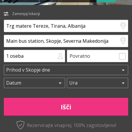
Zamenjaj lokaciji
Povratno
Rezervirajte vnaprej.
100% zagotovljeno!