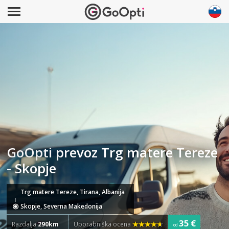
GoOpti prevoz Trg matere Tereze
- Skopje
Trg matere Tereze, Tirana, Albanija
Skopje, Severna Makedonija
35 €
Razdalja
290km
Uporabniška ocena
od