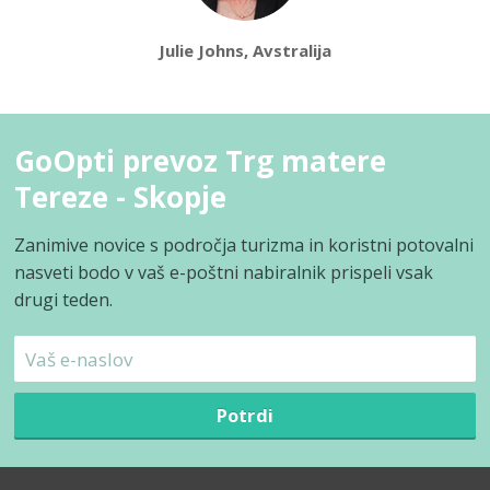
Julie Johns, Avstralija
GoOpti prevoz Trg matere
Tereze - Skopje
Zanimive novice s področja turizma in koristni potovalni
nasveti bodo v vaš e-poštni nabiralnik prispeli vsak
drugi teden.
Potrdi