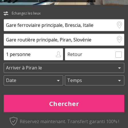
Échangez les lieux
Retour
Réservez maintenant.
Transfert garanti 100% !