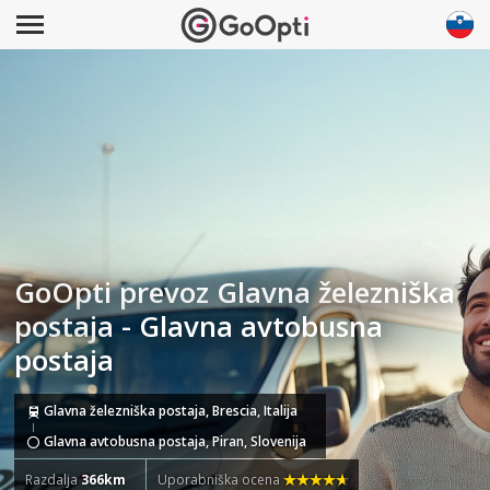
GoOpti prevoz Glavna železniška
postaja - Glavna avtobusna
postaja
Glavna železniška postaja, Brescia, Italija
Glavna avtobusna postaja, Piran, Slovenija
Razdalja
366km
Uporabniška ocena