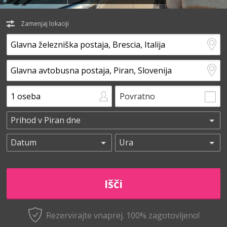
Zamenjaj lokaciji
Povratno
Rezervirajte vnaprej.
100% zagotovljeno!