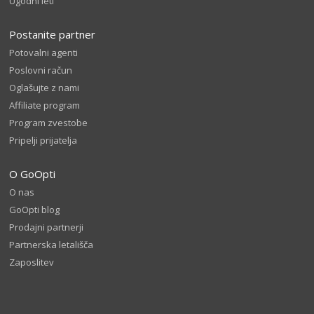
Ugodni leti
Postanite partner
Potovalni agenti
Poslovni račun
Oglašujte z nami
Affiliate program
Program zvestobe
Pripelji prijatelja
O GoOpti
O nas
GoOpti blog
Prodajni partnerji
Partnerska letališča
Zaposlitev