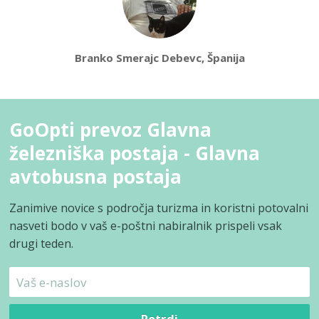
Branko Smerajc Debevc, Španija
GoOpti prevoz Glavna
železniška postaja - Glavna
avtobusna postaja
Zanimive novice s področja turizma in koristni potovalni
nasveti bodo v vaš e-poštni nabiralnik prispeli vsak
drugi teden.
Potrdi