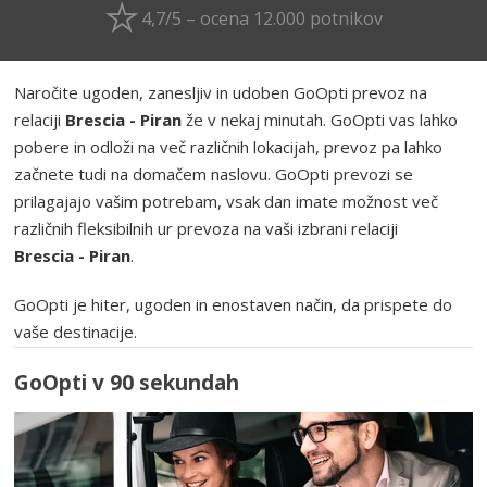
4,7/5 – ocena 12.000 potnikov
Naročite ugoden, zanesljiv in udoben GoOpti prevoz na
relaciji
Brescia - Piran
že v nekaj minutah. GoOpti vas lahko
pobere in odloži na več različnih lokacijah, prevoz pa lahko
začnete tudi na domačem naslovu. GoOpti prevozi se
prilagajajo vašim potrebam, vsak dan imate možnost več
različnih fleksibilnih ur prevoza na vaši izbrani relaciji
Brescia - Piran
.
GoOpti je hiter, ugoden in enostaven način, da prispete do
vaše destinacije.
GoOpti v 90 sekundah