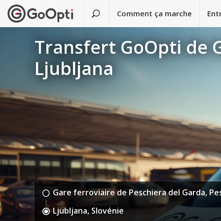
Comment ça marche
Ent
Transfert GoOpti de G
Ljubljana
Gare ferroviaire de Peschiera del Garda, Pes
Ljubljana, Slovénie