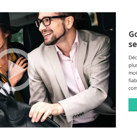
Go
s
Déc
plu
moi
fia
co