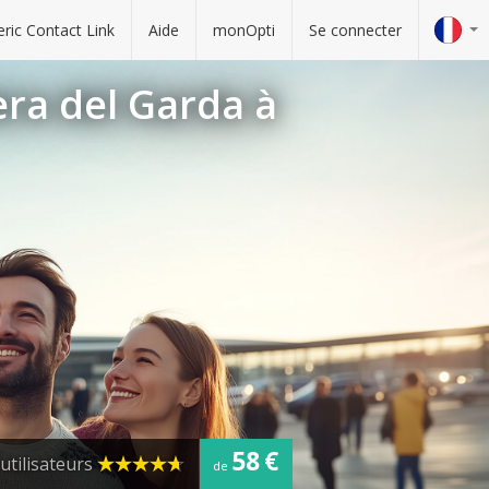
ric Contact Link
Aide
monOpti
Se connecter
era del Garda à
58 €
utilisateurs
de