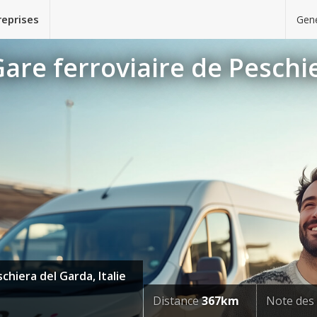
reprises
Gene
are ferroviaire de Peschi
chiera del Garda, Italie
Distance
367km
Note des 