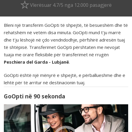
Vlerësuar 4.7/5 nga 12.000 pasagjerë
Bleni një transferim GoOpti të shpejtë, të besueshëm dhe të
rehatshëm në vetëm disa minuta. GoOpti mund t'ju marrë
dhe t'ju lëshojë në çdo vendndodhje, përfshirë adresën tuaj
të shtëpisë. Transferimet GoOpti përshtaten me nevojat
tuaja me orare fleksibile për transferimet në rrugën
Peschiera del Garda - Lubjanë
.
GoOpti është një mënyrë e shpejtë, e përballueshme dhe e
lehtë për të arritur në destinacionin tuaj.
GoOpti në 90 sekonda