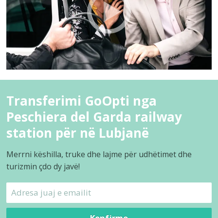
Transferimi GoOpti nga
Peschiera del Garda railway
station për në Lubjanë
Merrni këshilla, truke dhe lajme për udhëtimet dhe
turizmin çdo dy javë!
Konfirmo