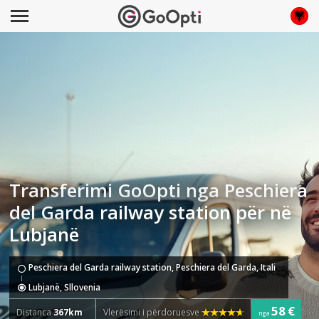
Transferimi GoOpti nga Peschiera
del Garda railway station për në
Lubjanë
Peschiera del Garda railway station, Peschiera del Garda, Itali
Lubjanë, Sllovenia
58 €
Distanca
367km
Vlerësimi i përdoruesve
nga