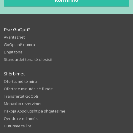
Pse GoOpti?
Avantazhet
GoOpti në numra
Linjat tona
Standardet tona të cilësisë
Shërbimet
Ofertat më të mira
Ofertat e minutës së fundit
Transfertat GoOpti
Menaxho rezervimet
Pakoja Absolutisht pa shqetësime
Qendra e ndihmës
Fluturime të lira