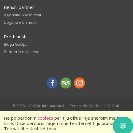
Bëhuni partner
Agjensitë & Rishitësit
Llogaria e biznesit
Rreth nesh
Blogu GoOpti
Partnerët e shitjeve
© 2026
GoOpti internacional
Termat dhe Kushtet e GoOpti
Politika e privatësisë
Rezervo më herët – rregullat dhe kushtet
Ne po përdorim
cookies
për t'ju ofruar një shërbim më të
mirë. Duke përdorur faqen tonë të internetit, ju pranoni
💬
Termat dhe Kushtet tona.