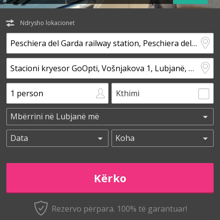
Ndrysho lokacionet
Kthimi
Rezervo përpara. 100% të garantuar!