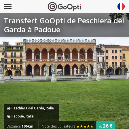
Transfert GoOpti de Peschiera del
Garda à Padoue
Peschiera del Garda, Italie
Padoue, Italie
26 €
Distance
106km
Note des utilisateurs
de