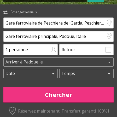
Échangez les lieux
Retour
Réservez maintenant.
Transfert garanti 100% !