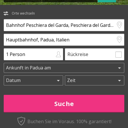
Orte wechseln
Rückreise
Buchen Sie im Voraus.
100% garantiert!