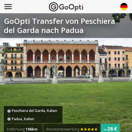
GoOpti Transfer von Peschiera
del Garda nach Padua
Peschiera del Garda, Italien
Padua, Italien
26 €
Entfernung
106km
Benutzerbewertung
ab