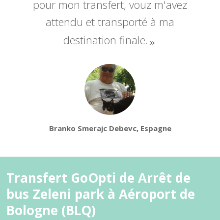
pour mon transfert, vouz m'avez
attendu et transporté à ma
destination finale.
Branko Smerajc Debevc, Espagne
Transfert GoOpti de Arrêt de
bus Zeleni park à Aéroport de
Bologne (BLQ)