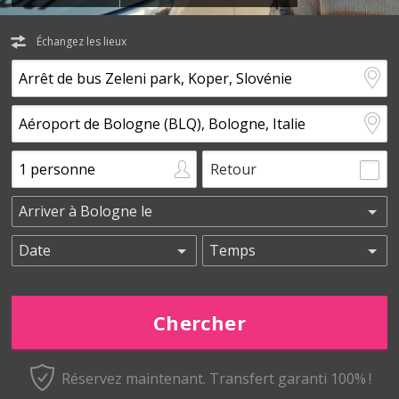
Échangez les lieux
Retour
Réservez maintenant.
Transfert garanti 100% !