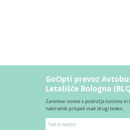
GoOpti prevoz Avtobus
Letališče Bologna (BLQ
Zanimive novice s področja turizma in 
nabiralnik prispeli vsak drugi teden.