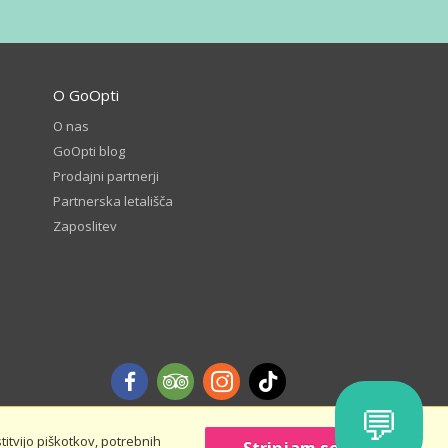
O GoOpti
O nas
GoOpti blog
Prodajni partnerji
Partnerska letališča
Zaposlitev
💬
itvijo piškotkov, potrebnih
Strinjam se