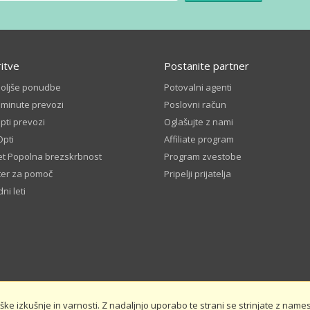
ritve
Postanite partner
boljše ponudbe
Potovalni agenti
 minute prevozi
Poslovni račun
ti prevozi
Oglašujte z nami
Opti
Affiliate program
t Popolna brezskrbnost
Program zvestobe
ter za pomoč
Pripelji prijatelja
ni leti
e izkušnje in varnosti. Z nadaljnjo uporabo te strani se strinjate z namest