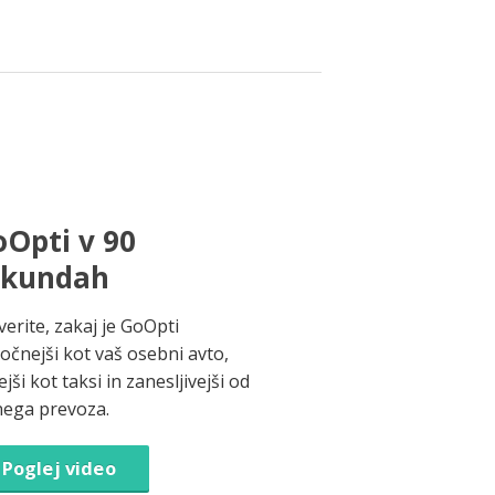
Opti v 90
ekundah
verite, zakaj je GoOpti
ročnejši kot vaš osebni avto,
jši kot taksi in zanesljivejši od
nega prevoza.
Poglej video