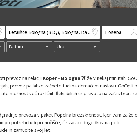
ti prevoz na relaciji
Koper - Bologna
že v nekaj minutah. GoO
kacijah, prevoz pa lahko začnete tudi na domačem naslovu. GoOpti 
te možnost več različnih fleksibilnih ur prevoza na vaši izbrani rel
gradnje prevoza v paket Popolna brezskrbnost, kjer vam za že 
in po potrebi tudi prenočišče, če zaradi dogodkov na poti
de in zamudite svoj let.