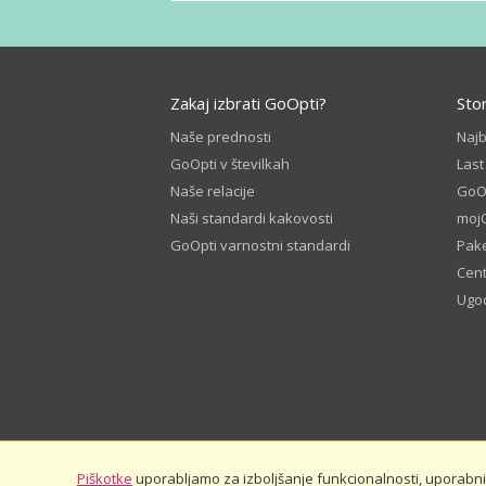
Zakaj izbrati GoOpti?
Sto
Naše prednosti
Naj
GoOpti v številkah
Last
Naše relacije
GoOp
Naši standardi kakovosti
moj
GoOpti varnostni standardi
Pake
Cen
Ugod
Piškotke
uporabljamo za izboljšanje funkcionalnosti, uporabnišk