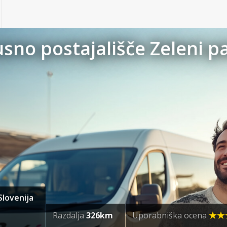
no postajališče Zeleni pa
Slovenija
Razdalja
326km
Uporabniška ocena