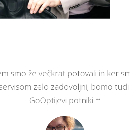
m smo že večkrat potovali in ker sm
 servisom zelo zadovoljni, bomo tudi
GoOptijevi potniki.