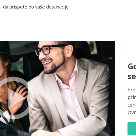
, da prispete do vaše destinacije.
Go
s
Pre
pri
cene
jav