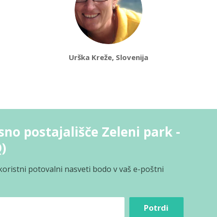
Urška Kreže, Slovenija
no postajališče Zeleni park -
)
koristni potovalni nasveti bodo v vaš e-poštni
Potrdi