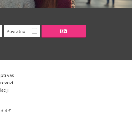
Povratno
pti vas
prevozi
aciji
od 4 €