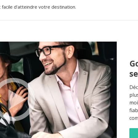
acile d'atteindre votre destination.
Go
s
Déc
plu
moi
fia
co