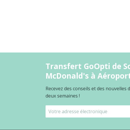
Transfert GoOpti de So
McDonald's à Aéropor
Recevez des conseils et des nouvelles
deux semaines !