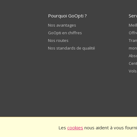
Pourquoi GoOpti ?
Ser
Nos avantages
Meil
GoOpti en chiffres
Offr
Nos routes
Tran
Nos standards de qualité
mon
Abso
Cent
Vols
Les
cookies
nous aident à vous fourni
© 2026
GoOpti International
Conditions 