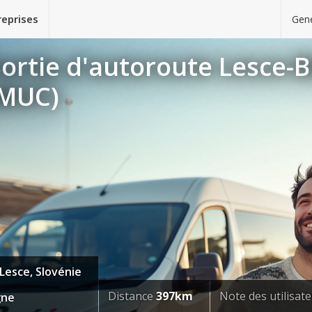
reprises
Gene
ortie d'autoroute Lesce-B
(MUC)
Lesce, Slovénie
Distance
397km
Note des utilisat
gne