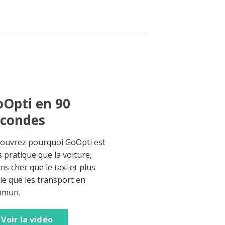
Opti en 90
econdes
ouvrez pourquoi GoOpti est
s pratique que la voiture,
ns cher que le taxi et plus
ble que les transport en
mmun.
Voir la vidéo