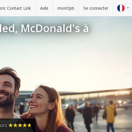
ric Contact Link
Aide
monOpti
Se connecter
led, McDonald's à
eurs