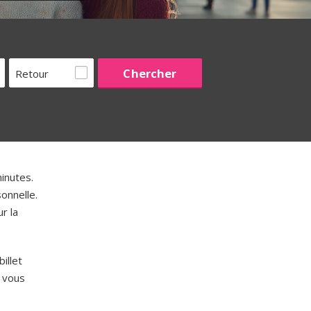
Retour
inutes.
onnelle.
r la
illet
 vous