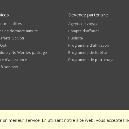
vices
Devenez partenaire
leures offres
Agents de voyages
es de dernière minute
Compte d'affaires
sferts GoOpti
Publicité
Opti
Programme d'affiliation
lutely No Worries package
Programme de fidélité
re d'assistance
Programme de parrainage
 à bon prix
r un meilleur service. En utilisant notre site web, vous acceptez 
générales
Politique de confidentialité
Notez-nous et bénéficiez d'une rédu