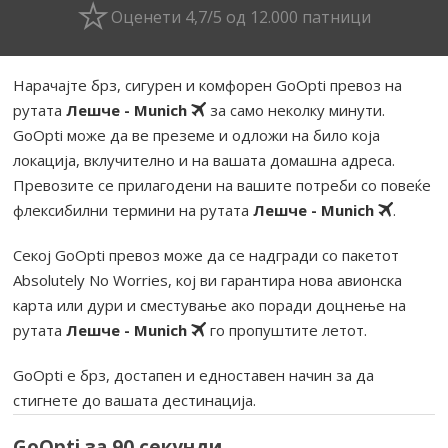
Оценети 4,7/5 од 12.000 патници
Нарачајте брз, сигурен и комфорен GoOpti превоз на
рутата
Лешче - Munich
за само неколку минути.
GoOpti може да ве преземе и одложи на било која
локација, вклучително и на вашата домашна адреса.
Превозите се прилагодени на вашите потреби со повеќе
флексибилни термини на рутата
Лешче - Munich
.
Секој GoOpti превоз може да се надгради со пакетот
Absolutely No Worries, кој ви гарантира нова авионска
карта или дури и сместување ако поради доцнење на
рутата
Лешче - Munich
го пропуштите летот.
GoOpti е брз, достапен и едноставен начин за да
стигнете до вашата дестинација.
GoOpti за 90 секунди