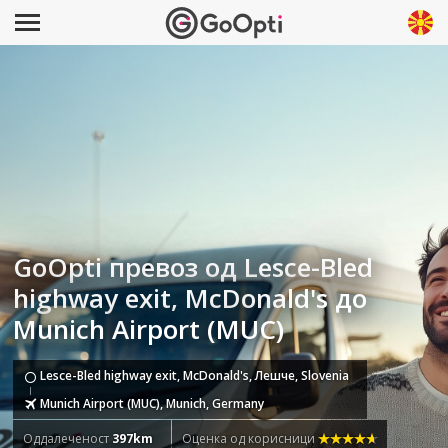
GoOpti превоз од Lesce-Bled
highway exit, McDonald's до
Munich Airport (MUC)
Lesce-Bled highway exit, McDonald's, Лешче, Slovenia
Munich Airport (MUC), Munich, Germany
Оддалеченост
397km
Оценка од корисници