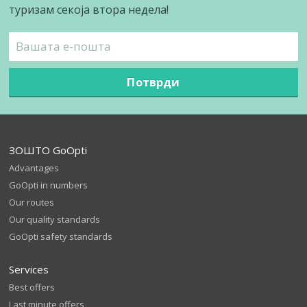
туризам секоја втора недела!
Потврди
ЗОШТО GoOpti
Advantages
GoOpti in numbers
Our routes
Our quality standards
GoOpti safety standards
Services
Best offers
Last minute offers