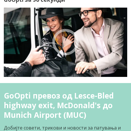
GoOpti превоз од Lesce-Bled
highway exit, McDonald's до
Munich Airport (MUC)
Добијте совети, трикови и новости за патувања и