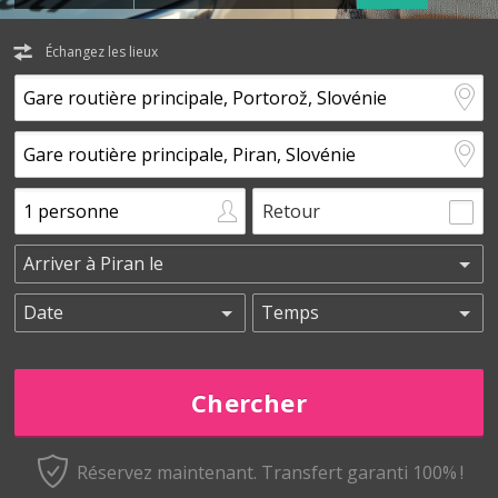
Échangez les lieux
Retour
Réservez maintenant.
Transfert garanti 100% !