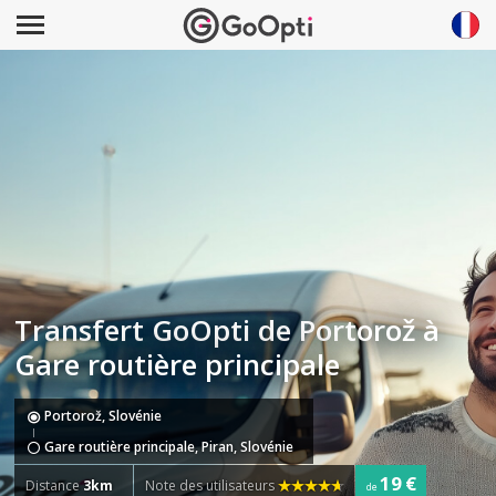
Transfert GoOpti de Portorož à
Gare routière principale
Portorož, Slovénie
Gare routière principale, Piran, Slovénie
19 €
Distance
3km
Note des utilisateurs
de