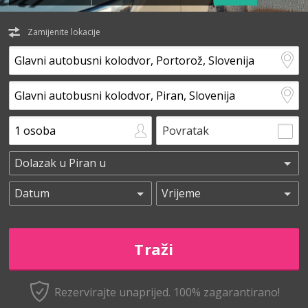
Zamijenite lokacije
Povratak
Rezervirajte unaprijed.
100% zagarantirano!