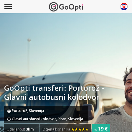
GoOpti transferi: Portorož -
Glavni autobusni kolodvor
Portorož, Slovenija
Glavni autobusni kolodvor, Piran, Slovenija
19 €
Udaljenost
3km
Ocjena korisnika
od