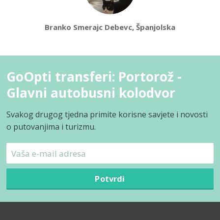
Branko Smerajc Debevc, Španjolska
GoOpti transferi: Portorož -
Glavni autobusni kolodvor
Svakog drugog tjedna primite korisne savjete i novosti
o putovanjima i turizmu.
Potvrdi