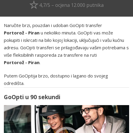
4,7/5 – ocjena 12.000 putnika
Naručite brzi, pouzdan i udoban GoOpti transfer
Portorož - Piran
u nekoliko minuta. GoOpti vas može
pokupiti i iskrcati na bilo kojoj lokaciji, uključujući i vašu kućnu
adresu. GoOpti transferi se prilagođavaju vašim potrebama s
više fleksibilnih rasporeda za transfere na ruti
Portorož - Piran
.
Putem GoOptija brzo, dostupno i lagano do svojeg
odredišta.
GoOpti u 90 sekundi