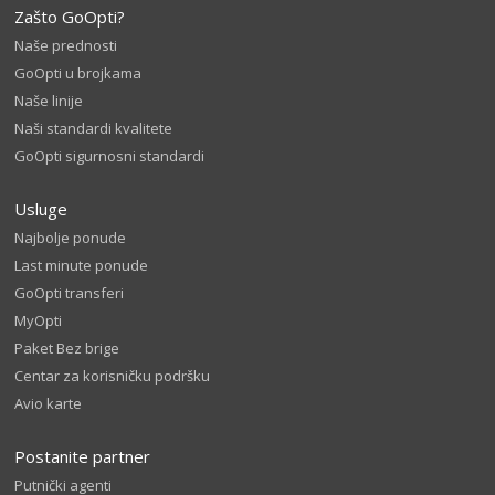
Zašto GoOpti?
Naše prednosti
GoOpti u brojkama
Naše linije
Naši standardi kvalitete
GoOpti sigurnosni standardi
Usluge
Najbolje ponude
Last minute ponude
GoOpti transferi
MyOpti
Paket Bez brige
Centar za korisničku podršku
Avio karte
Postanite partner
Putnički agenti