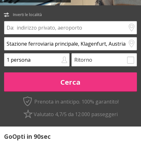
Inverti le località
Ritorno
Prenota in anticipo.
100% garantito!
Valutato 4,7/5 da 12.000 passeggeri
GoOpti in 90sec