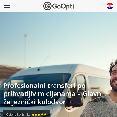
Profesionalni transferi po
prihvatljivim cijenama – Glavni
željeznički kolodvor
Ocjena korisnika