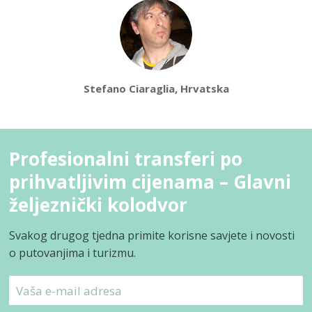
Stefano Ciaraglia, Hrvatska
Profesionalni transferi po
prihvatljivim cijenama – Glavni
željeznički kolodvor
Svakog drugog tjedna primite korisne savjete i novosti
o putovanjima i turizmu.