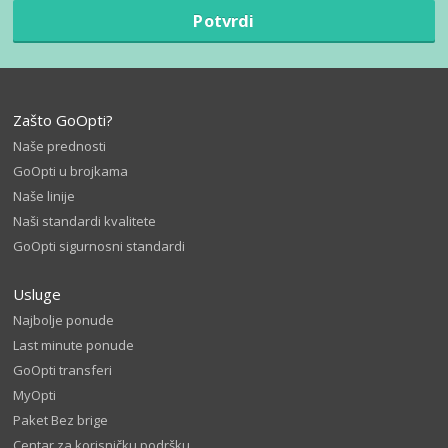
Potvrdi
Zašto GoOpti?
Naše prednosti
GoOpti u brojkama
Naše linije
Naši standardi kvalitete
GoOpti sigurnosni standardi
Usluge
Najbolje ponude
Last minute ponude
GoOpti transferi
MyOpti
Paket Bez brige
Centar za korisničku podršku