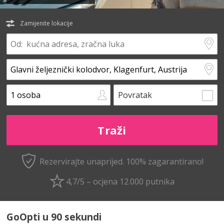
Zamijenite lokacije
Povratak
Rezervirajte unaprijed.
100% zagarantirano!
4,7/5 – ocjena 12.000 putnika
GoOpti u 90 sekundi