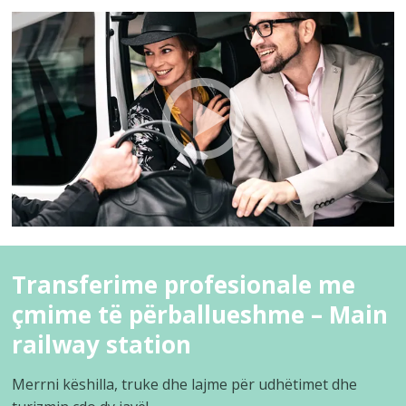
Transferime profesionale me
çmime të përballueshme – Main
railway station
Merrni këshilla, truke dhe lajme për udhëtimet dhe