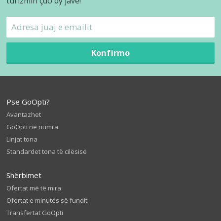
turizmin çdo dy javë!
Konfirmo
Pse GoOpti?
Avantazhet
GoOpti në numra
Linjat tona
Standardet tona të cilësisë
Shërbimet
Ofertat më të mira
Ofertat e minutës së fundit
Transfertat GoOpti