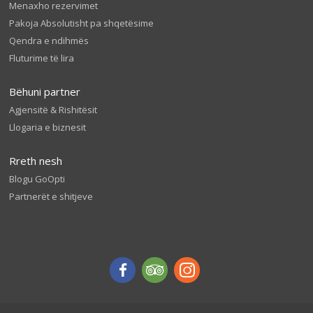
Menaxho rezervimet
Pakoja Absolutisht pa shqetësime
Qendra e ndihmës
Fluturime të lira
Bëhuni partner
Agjensitë & Rishitësit
Llogaria e biznesit
Rreth nesh
Blogu GoOpti
Partnerët e shitjeve