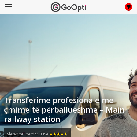
Transferime profesionale me
çmime të përballueshme – Main
railway station
Vlerësimi i përdoruesve