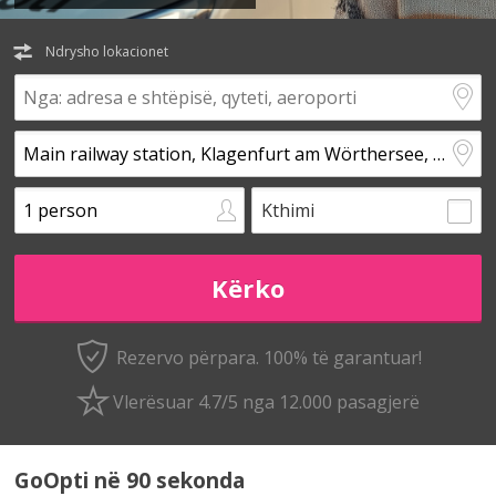
Ndrysho lokacionet
Kthimi
Rezervo përpara. 100% të garantuar!
Vlerësuar 4.7/5 nga 12.000 pasagjerë
GoOpti në 90 sekonda