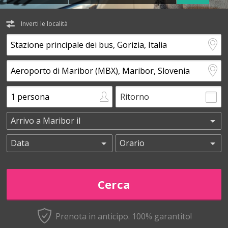
Inverti le località
Ritorno
Prenota in anticipo.
100% garantito!