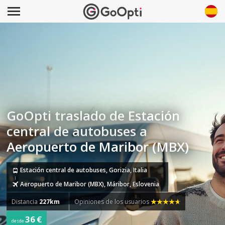
GoOpti traslado de Estación
central de autobuses a
Aeropuerto de Maribor (MBX)
Estación central de autobuses, Gorizia, Italia
Aeropuerto de Maribor (MBX), Máribor, Eslovenia
Distancia
227km
Opiniones de los usuarios
36 €
desde