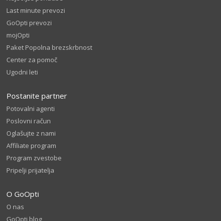
Last minute prevozi
GoOpti prevozi
mojOpti
Paket Popolna brezskrbnost
Center za pomoč
Ugodni leti
Postanite partner
Potovalni agenti
Poslovni račun
Oglašujte z nami
Affiliate program
Program zvestobe
Pripelji prijatelja
O GoOpti
O nas
GoOpti blog