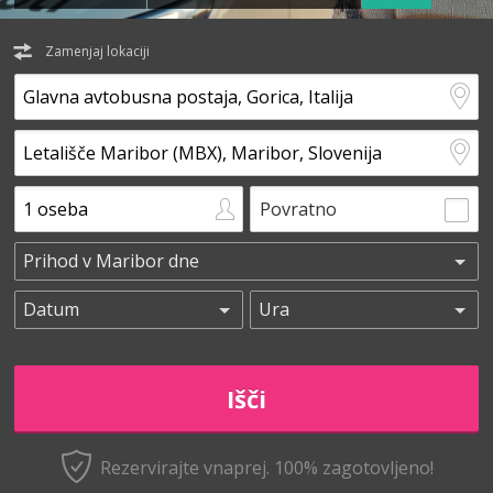
Zamenjaj lokaciji
Povratno
Rezervirajte vnaprej.
100% zagotovljeno!