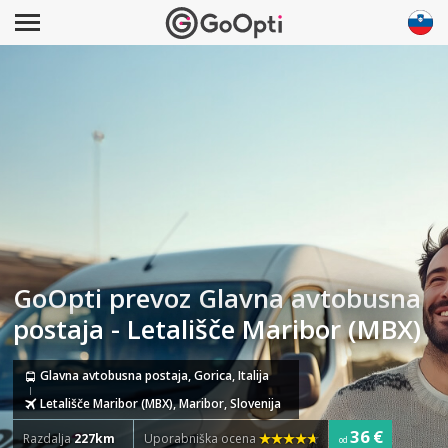
GoOpti prevoz Glavna avtobusna
postaja - Letališče Maribor (MBX)
Glavna avtobusna postaja, Gorica, Italija
Letališče Maribor (MBX), Maribor, Slovenija
36 €
Razdalja
227km
Uporabniška ocena
od