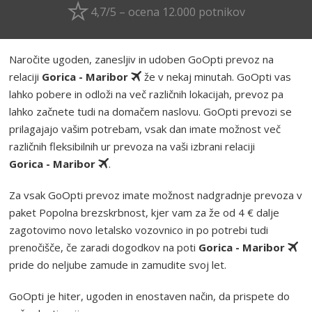
4,7/5 – ocena 12.000 potnikov
Naročite ugoden, zanesljiv in udoben GoOpti prevoz na
relaciji
Gorica - Maribor
že v nekaj minutah. GoOpti vas
lahko pobere in odloži na več različnih lokacijah, prevoz pa
lahko začnete tudi na domačem naslovu. GoOpti prevozi se
prilagajajo vašim potrebam, vsak dan imate možnost več
različnih fleksibilnih ur prevoza na vaši izbrani relaciji
Gorica - Maribor
.
Za vsak GoOpti prevoz imate možnost nadgradnje prevoza v
paket Popolna brezskrbnost, kjer vam za že od 4 € dalje
zagotovimo novo letalsko vozovnico in po potrebi tudi
prenočišče, če zaradi dogodkov na poti
Gorica - Maribor
pride do neljube zamude in zamudite svoj let.
GoOpti je hiter, ugoden in enostaven način, da prispete do