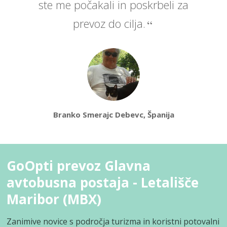
ste me počakali in poskrbeli za
prevoz do cilja.
Branko Smerajc Debevc, Španija
GoOpti prevoz Glavna
avtobusna postaja - Letališče
Maribor (MBX)
Zanimive novice s področja turizma in koristni potovalni